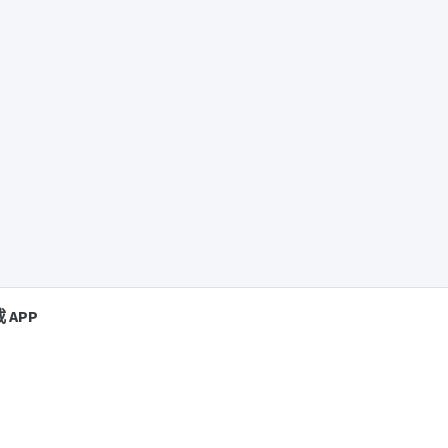
 APP
限公司 Yan Oi Tong Limited. All Right Reserved.