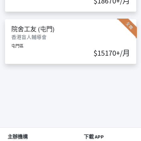
$18670+/月
全職
院舍工友 (屯門)
香港盲人輔導會
屯門區
$15170+/月
主辦機構
下載 APP