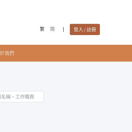
繁
简
|
登入 / 註冊
於我們