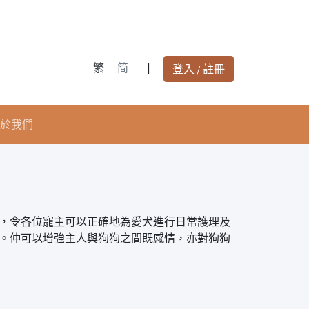
繁
简
|
登入 / 註冊
於我們
，令各位寵主可以正確地為愛犬進行日常護理及
。仲可以增強主人與狗狗之間既感情，亦對狗狗