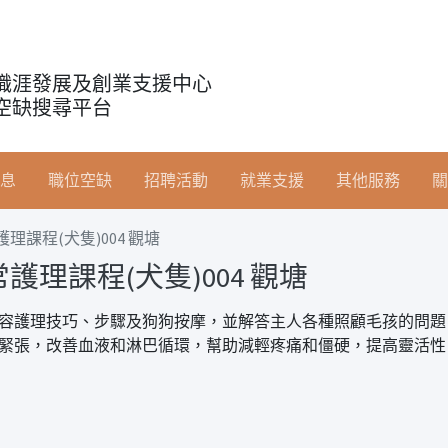
職涯發展及創業支援中心
空缺搜尋平台
息
職位空缺
招聘活動
就業支援
其他服務
關
課程(犬隻)004 觀塘
理課程(犬隻)004 觀塘
容護理技巧、步驟及狗狗按摩，並解答主人各種照顧毛孩的問題
緊張，改善血液和淋巴循環，幫助減輕疼痛和僵硬，提高靈活性