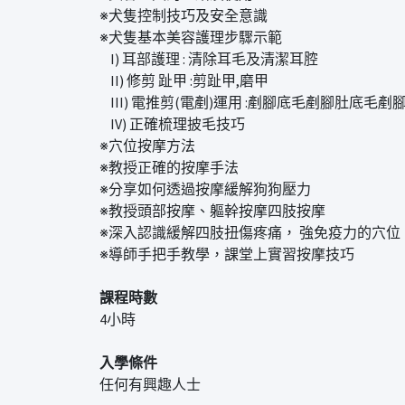
※犬隻控制技巧及安全意識
※犬隻基本美容護理步驟示範
I) 耳部護理 : 清除耳毛及清潔耳腔
II) 修剪 趾甲 :剪趾甲,磨甲
III) 電推剪(電剷)運用 :剷腳底毛剷腳肚底毛
IV) 正確梳理披毛技巧
※穴位按摩方法
※教授正確的按摩手法
※分享如何透過按摩緩解狗狗壓力
※教授頭部按摩、軀幹按摩四肢按摩
※深入認識緩解四肢扭傷疼痛， 強免疫力的穴位
※導師手把手教學，課堂上實習按摩技巧
課程時數
4小時
入學條件
任何有興趣人士