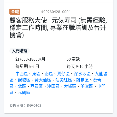
全職
#20260428-0004
顧客服務大使 - 元気寿司 (無需經驗,
穩定工作時間, 專業在職培訓及晉升
機會)
入門階層
$17000-18000/月
50 空缺
每星期 5-6 日
每天 9-10 小時
中西區
、
東區
、
南區
、
灣仔區
、
深水埗區
、
九龍城
區
、
觀塘區
、
黃大仙區
、
油尖旺區
、
離島區
、
葵青
區
、
北區
、
西貢區
、
沙田區
、
大埔區
、
荃灣區
、
屯門
區
、
元朗區
發佈日期：2026-04-28