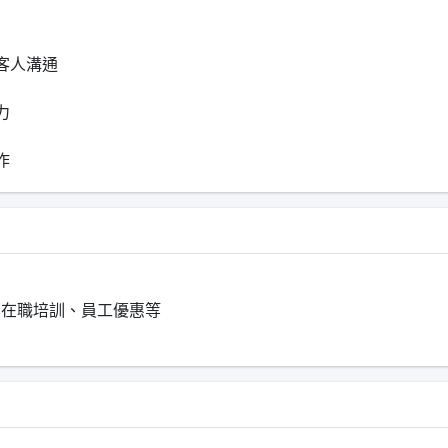
客人溝通
力
作
、在職培訓、員工優惠等