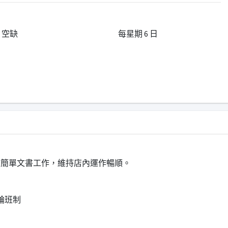
1 空缺
每星期 6 日
理簡單文書工作，維持店內運作暢順。
輪班制