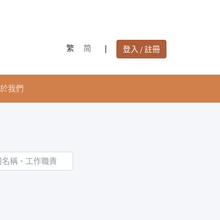
繁
简
|
登入 / 註冊
於我們