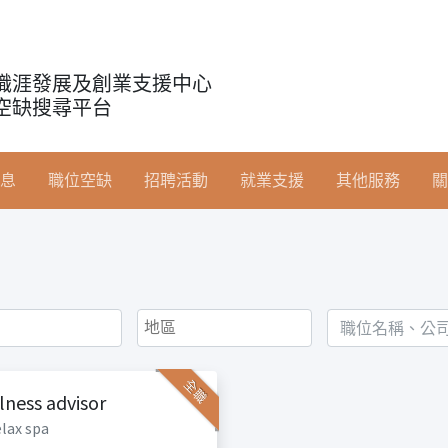
職涯發展及創業支援中心
空缺搜尋平台
息
職位空缺
招聘活動
就業支援
其他服務
關
全職
lness advisor
elax spa