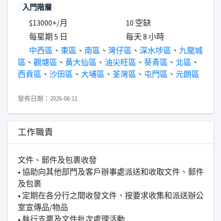
入門階層
$13000+/月
10 空缺
每星期 5 日
每天 8 小時
中西區
、
東區
、
南區
、
灣仔區
、
深水埗區
、
九龍城
區
、
觀塘區
、
黃大仙區
、
油尖旺區
、
葵青區
、
北區
、
西貢區
、
沙田區
、
大埔區
、
荃灣區
、
屯門區
、
元朗區
發佈日期：2026-06-11
工作職責
文件、郵件及包裹收發
• 協助向其他部門及客戶辦事處派送和收取文件、郵件
及包裹
• 定期在各分行之間收發文件、按要求收集和派送辦公
室宣傳品/物品
• 執行支票及文件批次處理活動