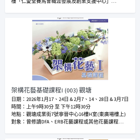
樓「仁愛堂賽馬會職涯發展及創業支援中心」
對象：任何有興趣人士
收費： 正價$480 I 首班會員優惠$420
***仁愛堂員工可享優惠***
***上課時間會因應實際情況而增加或減少***
架構花藝基礎課程I (003) 觀塘
日期：2026年1月17、24日 & 2月7、14、28日 & 3月7日
時間：上午9時30分 至 下午12時30分
地點：觀塘成業街7號寧晉中心16樓H室(東廣場樓上)
對象：曾修讀DFA、ERB花藝課程或其他花藝課程
學費：優惠價$5,100 I 會員優惠價$4,600