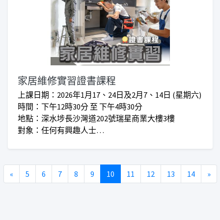
家居維修實習證書課程
上課日期：2026年1月17、24日及2月7、14日 (星期六)
時間：下午12時30分 至 下午4時30分
地點：深水埗長沙灣道202號瑞星商業大樓3樓
對象：任何有興趣人士
收費： 會員優惠價$2,500 I 原價$2,000
***仁愛堂員工可享額外優惠***
Previous
Ne
«
5
6
7
8
9
10
11
12
13
14
»