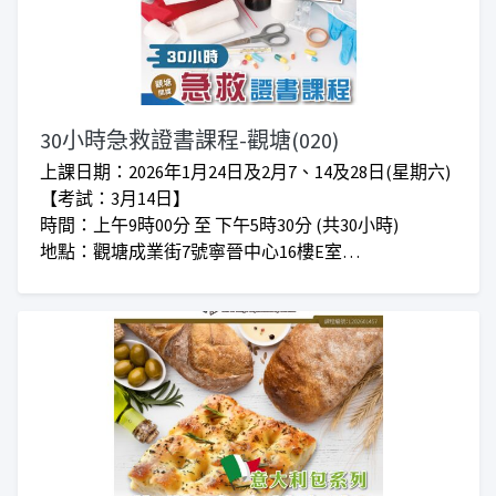
30小時急救證書課程-觀塘(020)
上課日期：2026年1月24日及2月7、14及28日(星期六)
【考試：3月14日】
時間：上午9時00分 至 下午5時30分 (共30小時)
地點：觀塘成業街7號寧晉中心16樓E室
入學要求 : 1) 十八歲或以上人士 (小六程度或以上)
2) 懷孕期女士不適合報讀
收費：$750 (包括行政、證書、急救課程手冊、繃帶
包）
***仁愛堂員工可享額外優惠***
*收費如有更改，恕不另行通知*