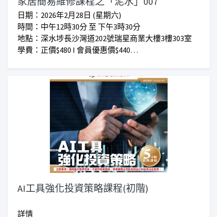
家居簡易維修課程之「泥水」007
日期：2026年2月28日 (星期六)
時間：中午12時30分 至 下午3時30分
地點：深水埗長沙灣道202號瑞星商業大樓3樓303室
​學費：正價$480 I 會員優惠價$440
***(已包材料費 及 工具)***
***仁愛堂員工可享額外優惠***
***上課時間會因應實際情況而增加或減少***
AI工具強化投資策略課程(初階)
詳情