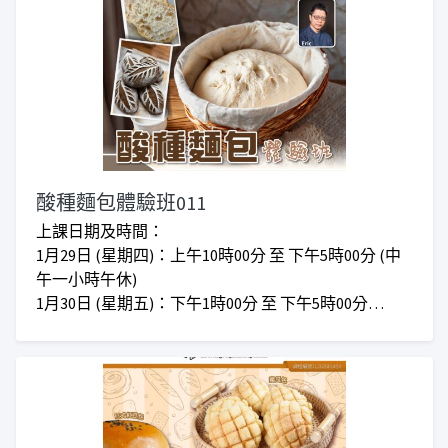
*仁愛堂員工可享有額外優惠*
酸種麵包體驗班011
上課日期及時間：
1月29日 (星期四)：上午10時00分 至 下午5時00分 (中
午一小時午休)
1月30日 (星期五)：下午1時00分 至 下午5時00分
地點：屯門啟民徑18號仁愛堂賽馬會社區及體育中心2
樓「仁愛堂賽馬會職涯發展及創業支援中心」240室
對象：任何有興趣人士
收費：正價$920 I 會員優惠價$840
***仁愛堂員工可享額外優惠***
***上課時間會因應實際情況而增加或減少***