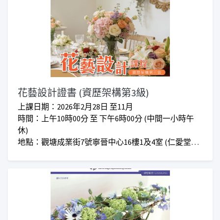
花藝設計證書 (資歷架構第3級)
上課日期：2026年2月28日 至11月
時間：上午10時00分 至 下午6時00分 (中間一小時午
休)
地點：觀塘成業街7號寧晉中心16樓1及4室 (仁愛堂專
業培訓中心(九龍東)）
對象：有意成為花藝師或計劃從事花藝行業，並希望
考取花藝專業證書專業資格的人士。
收費：$38,000 (另需自費花材，約$23,000）
備註：如有興趣報讀可先報名，隨後會有職員與您聯
絡課程詳情