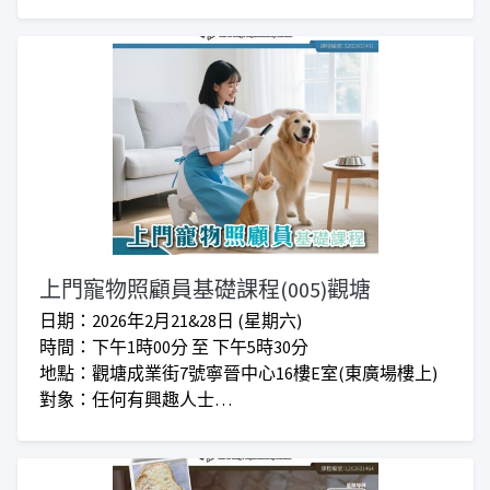
地點：屯門啟民徑18號仁愛堂賽馬會社區及體育中心2
樓「仁愛堂賽馬會職涯發展及創業支援中心」240室
對象：任何有興趣人士
收費：正價$920 I 會員優惠價$840
***仁愛堂員工可享額外優惠***
***上課時間會因應實際情況而增加或減少***
上門寵物照顧員基礎課程(005)觀塘
日期：2026年2月21&28日 (星期六)
時間：下午1時00分 至 下午5時30分
地點：觀塘成業街7號寧晉中心16樓E室(東廣場樓上)
對象：任何有興趣人士
學費：原價$2,900 I 會員優惠價$2,600
*學費已包括課堂筆記*
*學員無需帶同自己寵物上課*