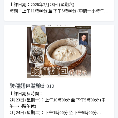
上課日期：2026年2月28日 (星期六)
時間：上午11時00分 至 下午5時00分 (中間一小時午
休)
地點：觀塘成業街7號寧晉中心16樓H室(東廣場樓上)
對象：有意運用AI助投資資料分析者、想更有效閱讀
公開財報、數據與走勢圖者，追求理性決策的初中階
學員
收費： 正價$800 I 會員優惠價$720
***仁愛堂員工可享額外優惠
酸種麵包體驗班012
上課日期及時間：
2月23日 (星期一)：上午10時00分 至 下午5時00分 (中
午一小時午休)
2月24日 (星期二)：下午1時00分 至 下午5時00分