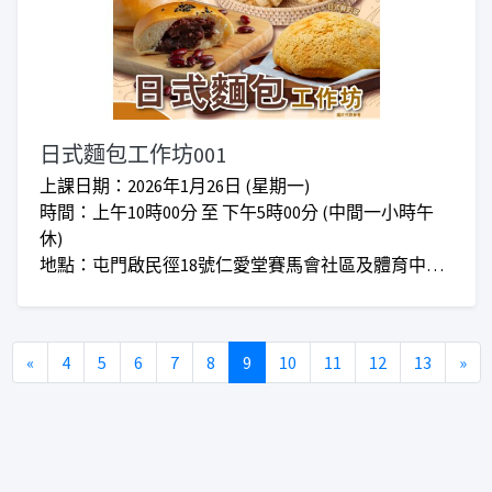
日式麵包工作坊001
上課日期：2026年1月26日 (星期一)
時間：上午10時00分 至 下午5時00分 (中間一小時午
休)
地點：屯門啟民徑18號仁愛堂賽馬會社區及體育中心2
樓「仁愛堂賽馬會職涯發展及創業支援中心」
對象：任何有興趣人士
收費： 正價$580 I 首班會員優惠價$450
Previous
Ne
«
4
5
6
7
8
9
10
11
12
13
»
***仁愛堂員工可享優惠***
***上課時間會因應實際情況而增加或減少***