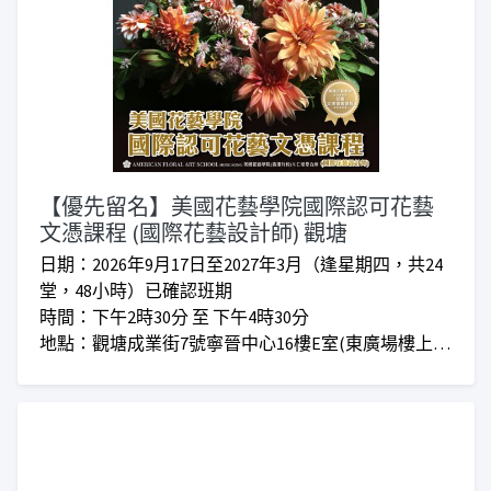
【優先留名】美國花藝學院國際認可花藝
文憑課程 (國際花藝設計師) 觀塘
日期：2026年9月17日至2027年3月（逢星期四，共24
堂，48小時）已確認班期
時間：下午2時30分 至 下午4時30分
地點：觀塘成業街7號寧晉中心16樓E室(東廣場樓上)
對象：任何有興趣人士
學費：正價$4,300 I 會員優惠價$3,800 (花材費每堂繳
交,每堂約$150-$200)
**仁愛堂員工可享有額外優惠**
＊各學員上課時請帶備花剪＊課程一經報名不設退款