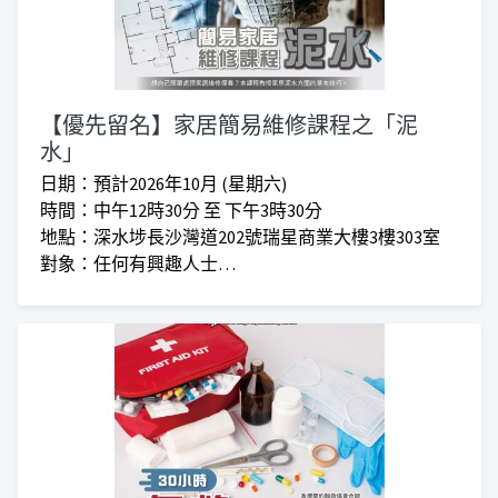
【優先留名】家居簡易維修課程之「泥
水」
日期：預計2026年10月 (星期六)
時間：中午12時30分 至 下午3時30分
地點：深水埗長沙灣道202號瑞星商業大樓3樓303室
對象：任何有興趣人士
收費：正價$520 I 會員優惠價$460
***(已包材料費 及 工具)***
***仁愛堂員工可享額外優惠***
***上課時間會因應實際情況而增加或減少***
優先報名課程會於確認班期後由職員經Whatsapp通知
付款事宜