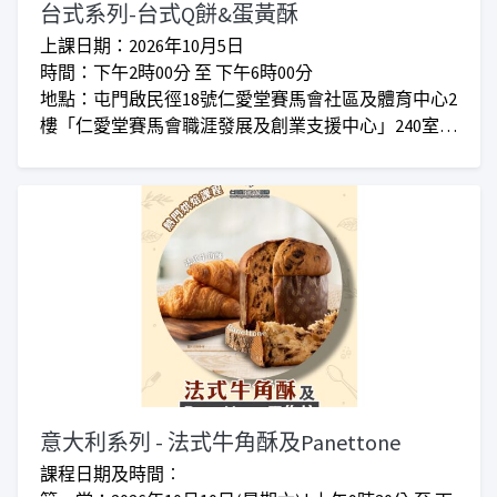
台式系列-台式Q餅&蛋黃酥
上課日期：2026年10月5日
時間：下午2時00分 至 下午6時00分
地點：屯門啟民徑18號仁愛堂賽馬會社區及體育中心2
樓「仁愛堂賽馬會職涯發展及創業支援中心」240室
對象：任何有興趣人士
收費：正價$580 I 會員優惠價$480
***仁愛堂員工可享優惠***
***上課時間會因應實際情況而增加或減少***
意大利系列 - 法式牛角酥及Panettone
課程日期及時間︰