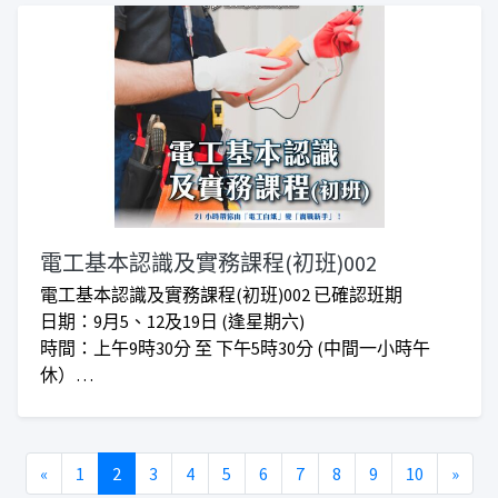
收費： 正價$1,000
***學員無需帶同自己寵物上課***
***仁愛堂員工可享額外優惠***
優先留名課程將於確實上課時間後由職員經Whatsapp
通知報名者付款事宜，留名期間暫不需要付費。
電工基本認識及實務課程(初班)002
電工基本認識及實務課程(初班)002 已確認班期
日期：9月5、12及19日 (逢星期六)
時間：上午9時30分 至 下午5時30分 (中間一小時午
休）
地點：深水埗長沙灣道202號瑞星商業大樓
​學費：正價 $1,580 I 會員優惠價$1,420
***仁愛堂員工可享額外優惠***
Previous
Next
«
1
2
3
4
5
6
7
8
9
10
»
***上課時間會因應實際情況而增加或減少***