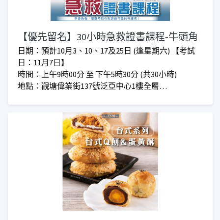
【優先留名】30小時急救證書課程-牛頭角
日期：預計10月3、10、17及25日 (逢星期六) 【考試
日：11月7日】
時間：上午9時00分 至 下午5時30分 (共30小時)
地點：觀塘偉業街137號泛亞中心1樓全層
入學要求 : 1) 十八歲或以上人士 (小六程度或以上)
2) 懷孕期女士不適合報讀
收費：$770 (包括行政、證書、急救課程手冊、繃帶包
及口面防護膜）
***仁愛堂員工可享額外優惠***
*收費如有更改，恕不另行通知*
優先留名課程將於確實上課時間後由職員經Whatsapp
通知報名者付款事宜